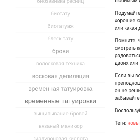
любимым де
биозавивка ресниц
Подумайте,
биотату
хорошие к
биотатуаж
или какая 
блеск тату
Помните, ч
смотреть к
брови
радоваться
двоих или 
волосковая техника
восковая депиляция
Если вы вс
преподнош
временная татуировка
он не реш
забывайте,
временные татуировки
Воспользу
выщипывание бровей
Теги:
новы
вязаный маникюр
гиалуроновая кислота