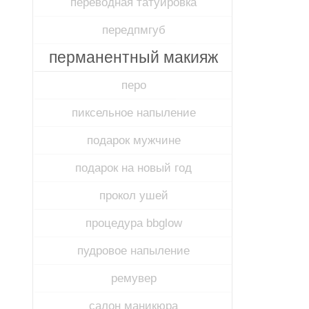
переводная татуировка
передпмгуб​
перманентный макияж
перо
пиксельное напыление
подарок мужчине
подарок на новый год
прокол ушей
процедура bbglow
пудровое напыление
ремувер
салон маникюра