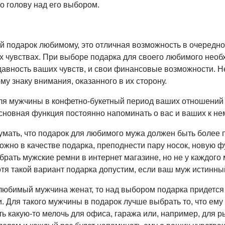
о голову над его выбором.
 подарок любимому, это отличная возможность в очередной
их чувствах. При выборе подарка для своего любимого необ
 давность ваших чувств, и свои финансовые возможности. 
у знаку внимания, оказанного в их сторону.
ля мужчины в конфетно-букетный период ваших отношений 
сновная функция постоянно напоминать о вас и ваших к нем
умать, что подарок для любимого мужа должен быть более 
ожно в качестве подарка, преподнести пару носок, новую ф
брать мужские ремни в интернет магазине, но не у каждог
отя такой вариант подарка допустим, если ваш муж истинн
любимый мужчина женат, то над выбором подарка придется 
и. Для такого мужчины в подарок лучше выбрать то, что ему
ь какую-то мелочь для офиса, гаража или, например, для ры