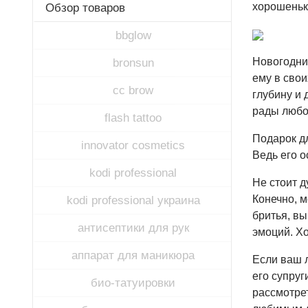
хорошеньк
Обзор товаров
bbglow
Новогодний
bronsun
ему в сво
cc brow
глубину и
рады любом
flash tattoo
Подарок д
innovator cosmetics
Ведь его о
kodi professional
Не стоит д
Конечно, м
kodi professional украина
бритья, вы
антисептики для рук
эмоций. Х
аппарат для маникюра
Если ваш 
его супруг
био-татуировки
рассмотрет