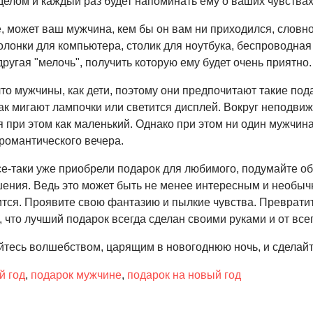
лом и каждый раз будет напоминать ему о ваших чувствах,
 может ваш мужчина, кем бы он вам ни приходился, словно 
олонки для компьютера, столик для ноутбука, беспроводн
другая "мелочь", получить которую ему будет очень приятно
то мужчины, как дети, поэтому они предпочитают такие пода
ак мигают лампочки или светится дисплей. Вокруг неподвиж
 при этом как маленький. Однако при этом ни один мужчина
романтического вечера.
е-таки уже приобрели подарок для любимого, подумайте об
ения. Ведь это может быть не менее интересным и необычн
ится. Проявите свою фантазию и пылкие чувства. Превратит
 что лучший подарок всегда сделан своими руками и от все
йтесь волшебством, царящим в новогоднюю ночь, и сделайт
й год
,
подарок мужчине
,
подарок на новый год