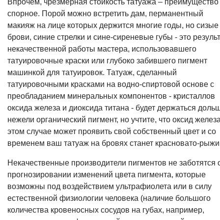
Впрочем, чрезмерная стойкость татуажа – преимущество
спорное. Порой можно встретить дам, перманентный
макияж на лице которых держится многие годы, но сизые
брови, синие стрелки и сине-сиреневые губы - это резуль
некачественной работы мастера, использовавшего
татуировочные краски или глубоко забившего пигмент
машинкой для татуировок. Татуаж, сделанный
татуировочными красками на водно-спиртовой основе с
преобладанием минеральных компонентов - кристаллов
оксида железа и диоксида титана - будет держаться доль
нежели органический пигмент, но учтите, что оксид железа
этом случае может проявить свой собственный цвет и со
временем ваш татуаж на бровях станет красновато-рыжи
Некачественные производители пигментов не заботятся 
прогнозировании изменений цвета пигмента, которые
возможны под воздействием ультрафиолета или в силу
естественной физиологии человека (наличие большого
количества кровеносных сосудов на губах, например,